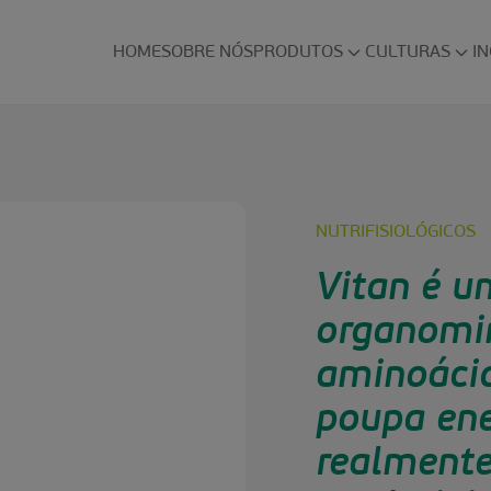
HOME
SOBRE NÓS
PRODUTOS
CULTURAS
I
NUTRIFISIOLÓGICOS
Vitan é um
organomin
aminoácid
poupa ene
realmente