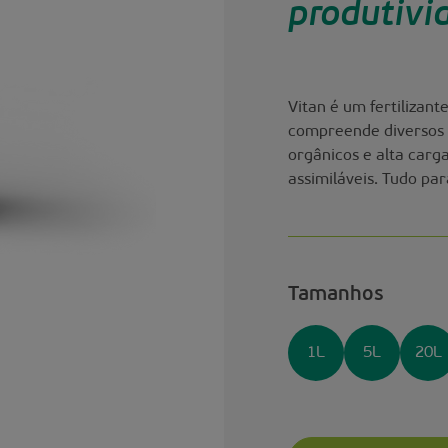
produtivi
Vitan é um fertilizan
compreende diversos 
orgânicos e alta carg
assimiláveis. Tudo pa
Tamanhos
1L
5L
20L