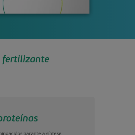
fertilizante
proteínas
minoácidos garante a síntese