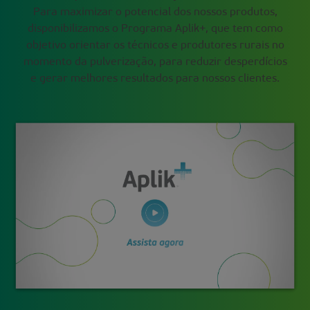
Para maximizar o potencial dos nossos produtos,
disponibilizamos o Programa Aplik+, que tem como
objetivo orientar os técnicos e produtores rurais no
momento da pulverização, para reduzir desperdícios
e gerar melhores resultados para nossos clientes.