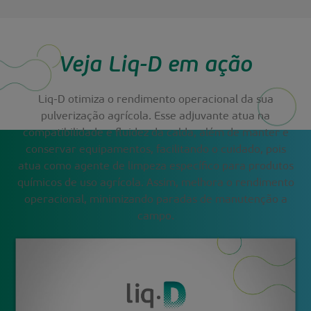
Veja Liq-D em ação
Liq-D otimiza o rendimento operacional da sua
pulverização agrícola. Esse adjuvante atua na
compatibilidade e fluidez da calda, além de manter e
conservar equipamentos, facilitando o cuidado, pois
atua como agente de limpeza específico para produtos
químicos de uso agrícola. Assim, melhora o rendimento
operacional, minimizando paradas de manutenção a
campo.