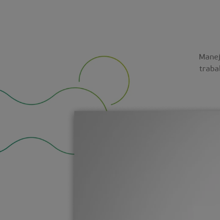
Manej
traba