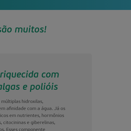
são muitos!
riquecida com
algas e polióis
 múltiplas hidroxilas,
em afinidade com a água. Já os
ricos em nutrientes, hormônios
 citocininas e giberelinas,
os. Esses componente