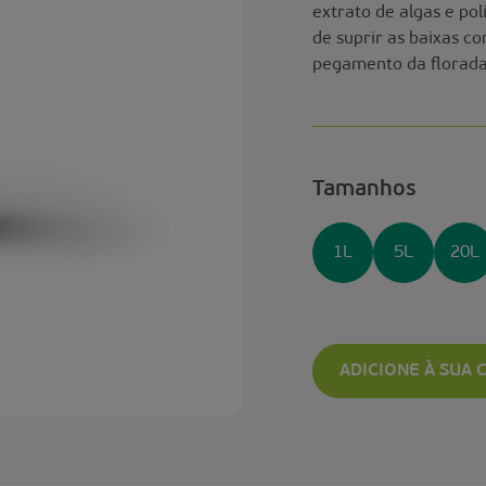
extrato de algas e pol
de suprir as baixas c
pegamento da florada
Tamanhos
1L
5L
20L
ADICIONE À SUA