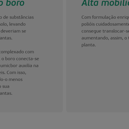
o boro
Alta mobil
o de substâncias
Com formulação enriqu
solo, levando
polióis cuidadosamente
 deveriam se
consegue translocar-s
antas.
aumentando, assim, o 
planta.
 complexado com
l o boro conecta-se
umicbor auxilia na
s. Com isso,
ndo-o menos
o sua
lantas.