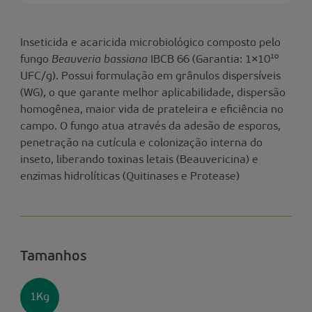
Inseticida e acaricida microbiológico composto pelo
fungo
Beauveria bassiana
IBCB 66 (Garantia: 1×10¹⁰
UFC/g). Possui formulação em grânulos dispersíveis
(WG), o que garante melhor aplicabilidade, dispersão
homogênea, maior vida de prateleira e eficiência no
campo. O fungo atua através da adesão de esporos,
penetração na cutícula e colonização interna do
inseto, liberando toxinas letais (Beauvericina) e
enzimas hidrolíticas (Quitinases e Protease)
Tamanhos
1Kg