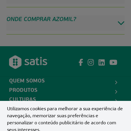
ONDE COMPRAR AZOMIL?
QUEM SOMOS
PRODUTOS
CULTURAS
CONTATO
Utilizamos cookies para melhorar a sua experiência de
navegação, memorizar suas preferências e
personalizar o conteúdo publicitário de acordo com
SATIS INDÚSTRIA E COMÉRCIO LTDA -
02.677.655/0001-
seus interesses.