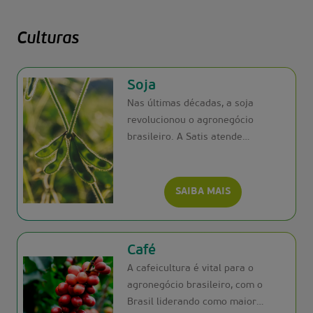
Culturas
Soja
Nas últimas décadas, a soja
revolucionou o agronegócio
brasileiro. A Satis atende
produtores em todo o país com
soluções em nutrição, fisiologia,
manejo biológico e adjuvantes,
SAIBA MAIS
garantindo lavouras mais
produtivas e equilibradas.
Café
A cafeicultura é vital para o
agronegócio brasileiro, com o
Brasil liderando como maior