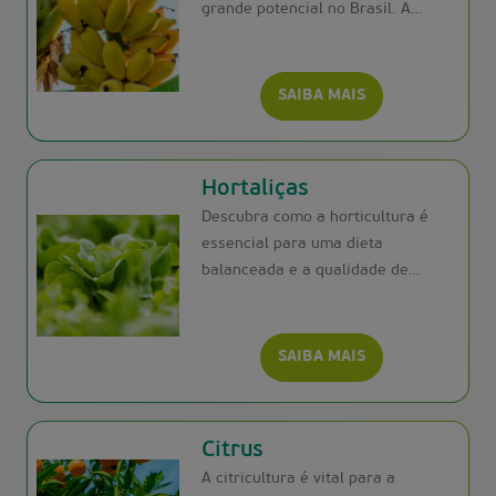
grande potencial no Brasil. A
Satis desenvolve tecnologias
inovadoras há mais de 15 anos,
focadas no fortalecimento e
SAIBA MAIS
ativação das plantas
Hortaliças
Descubra como a horticultura é
essencial para uma dieta
balanceada e a qualidade de
vida. A Satis oferece soluções
inovadoras que fortalecem e
ativam plantas, maximizando seu
SAIBA MAIS
potencial produtivo.
Citrus
A citricultura é vital para a