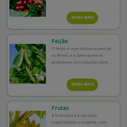
produtor e exportador de café. A
Satis oferece soluções em
nutrifisiologia e adjuvantes para
SAIBA MAIS
aumentar a produtividade e
rentabilidade, promovendo um
manejo sustentável e
Feijão
melhorando a saúde das plantas
O feijão é uma cultura essencial
e a uniformidade da maturação.
no Brasil, e a Satis apoia os
produtores com soluções para
todas as fases do cultivo,
garantindo lavouras produtivas e
saudáveis.
SAIBA MAIS
Frutas
A fruticultura é um setor
especializado e exigente, com