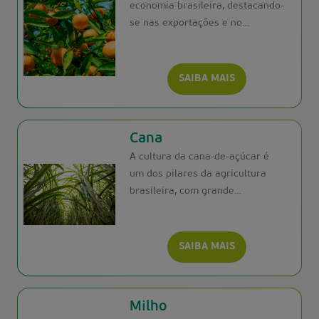
economia brasileira, destacando-
se nas exportações e no
consumo interno. A Satis oferece
tecnologias inovadoras que
ajudam os produtores a
SAIBA MAIS
maximizar a qualidade e a
produtividade das lavouras de
cítricos.
Cana
A cultura da cana-de-açúcar é
um dos pilares da agricultura
brasileira, com grande
importância econômica, social e
ambiental. Sua versatilidade,
capacidade de gerar energia
SAIBA MAIS
renovável e produtos
diversificados a tornam uma
cultura estratégica para o
Milho
desenvolvimento do país. Para