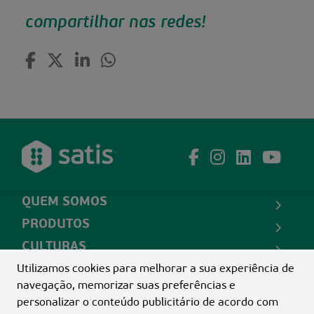
compartilhar nas redes!
QUEM SOMOS
PRODUTOS
CULTURAS
CONTATO
Utilizamos cookies para melhorar a sua experiência de
navegação, memorizar suas preferências e
personalizar o conteúdo publicitário de acordo com
SATIS INDÚSTRIA E COMÉRCIO LTDA -
02.677.655/0001-